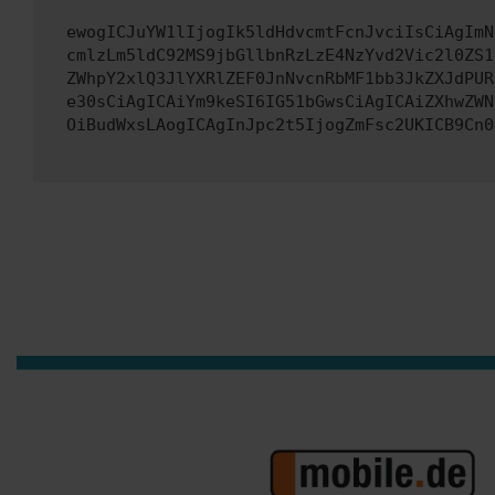
ewogICJuYW1lIjogIk5ldHdvcmtFcnJvciIsCiAgImN
cmlzLm5ldC92MS9jbGllbnRzLzE4NzYvd2Vic2l0ZS1
ZWhpY2xlQ3JlYXRlZEF0JnNvcnRbMF1bb3JkZXJdPUR
e30sCiAgICAiYm9keSI6IG51bGwsCiAgICAiZXhwZWN
OiBudWxsLAogICAgInJpc2t5IjogZmFsc2UKICB9Cn0