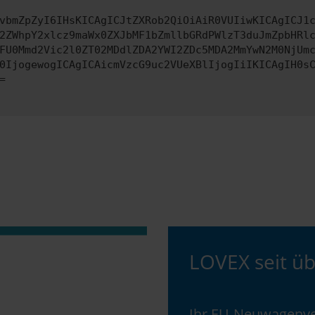
vbmZpZyI6IHsKICAgICJtZXRob2QiOiAiR0VUIiwKICAgICJ1
2ZWhpY2xlcz9maWx0ZXJbMF1bZmllbGRdPWlzT3duJmZpbHRl
FU0Mmd2Vic2l0ZT02MDdlZDA2YWI2ZDc5MDA2MmYwN2M0NjUm
0IjogewogICAgICAicmVzcG9uc2VUeXBlIjogIiIKICAgIH0s
=
LOVEX seit üb
Ihr EU-Neuwagenve