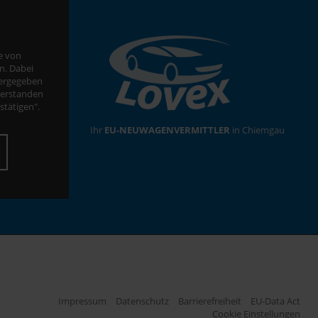
te von
n. Dabei
tergegeben
verstanden
estätigen".
Ihr
EU-NEUWAGENVERMITTLER
in Chiemgau
Impressum
Datenschutz
Barrierefreiheit
EU-Data Act
Cookie Einstellungen