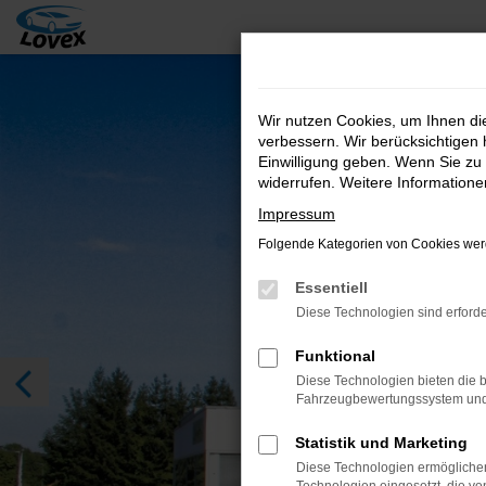
Zum
Hauptinhalt
springen
Wir nutzen Cookies, um Ihnen d
verbessern. Wir berücksichtigen 
Einwilligung geben. Wenn Sie zu 
widerrufen. Weitere Information
Impressum
Folgende Kategorien von Cookies werd
Essentiell
Diese Technologien sind erforde
Funktional
Diese Technologien bieten die b
Fahrzeugbewertungssystem und w
Statistik und Marketing
Diese Technologien ermöglichen