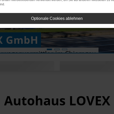
on dritten Werbetreibenden verwendet werden, um Sie auf anderen Webseiten zu ve
ind.
Optionale Cookies ablehnen
X GmbH
uwagenvermittler im Chiemgau
Autohaus LOVEX