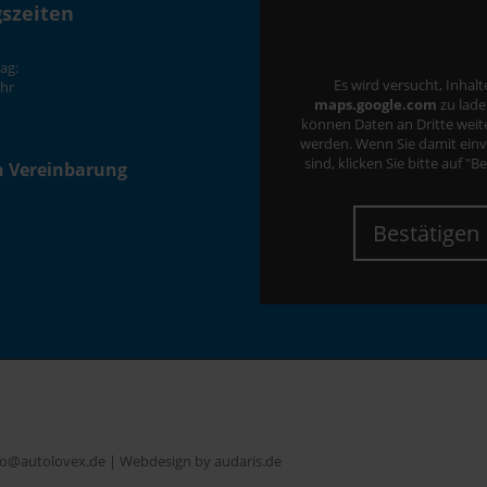
szeiten
ag:
Es wird versucht, Inhal
Uhr
maps.google.com
zu lade
können Daten an Dritte wei
werden. Wenn Sie damit ein
sind, klicken Sie bitte auf "B
h Vereinbarung
Bestätigen
nfo@autolovex.de |
Webdesign by audaris.de