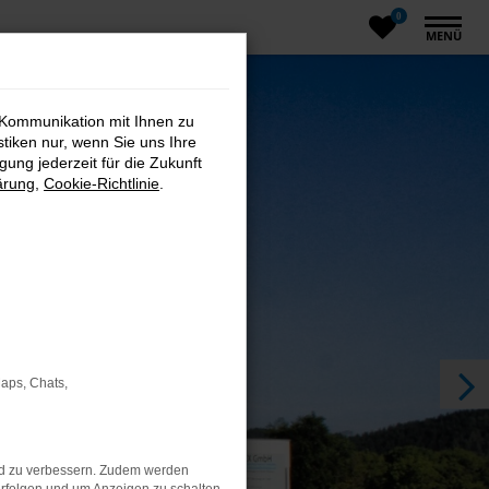
0
MENÜ
 Kommunikation mit Ihnen zu
stiken nur, wenn Sie uns Ihre
ung jederzeit für die Zukunft
ärung
,
Cookie-Richtlinie
.
Maps, Chats,
nd zu verbessern. Zudem werden