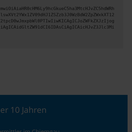
cmwiOiAiaHR0cHM6Ly9hcGkueC5ha3MtcHJvZC5hdWRh
clswXVt2YWx1ZV09dHJ1ZSZzb3J0WzBdW2ZpZWxkXT12
c2tpcD0wJmxpbWl0PTIwIiwKICAgICJoZWFkZXJzIjog
CiAgICAidGltZW91dCI6IDAsCiAgICAicHJvZ3Jlc3Mi
er 10 Jahren
rmittler im Chiemgau