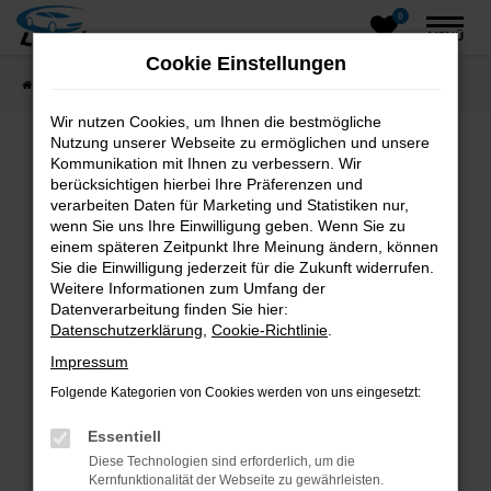
0
Zum
MENÜ
Hauptinhalt
Cookie Einstellungen
springen
Startseite
Fahrzeugangebote
Fahrzeugsuche
Wir nutzen Cookies, um Ihnen die bestmögliche
Nutzung unserer Webseite zu ermöglichen und unsere
Kommunikation mit Ihnen zu verbessern. Wir
Fehler: Network Error
berücksichtigen hierbei Ihre Präferenzen und
verarbeiten Daten für Marketing und Statistiken nur,
wenn Sie uns Ihre Einwilligung geben. Wenn Sie zu
Beim Laden ist ein Fehler aufgetreten.
einem späteren Zeitpunkt Ihre Meinung ändern, können
Hier sind ein paar Tipps, die dir helfen können:
Sie die Einwilligung jederzeit für die Zukunft widerrufen.
Weitere Informationen zum Umfang der
Überprüfe deine Firewall und deine
Datenverarbeitung finden Sie hier:
Internetverbindung.
Datenschutzerklärung
,
Cookie-Richtlinie
.
Laden andere Webseiten, zum Beispiel deine
Impressum
Suchmaschine?
Folgende Kategorien von Cookies werden von uns eingesetzt:
Prüfe deine Browsererweiterungen.
Manche Erweiterungen, wie Werbeblocker,
Essentiell
können das Laden bestimmter Seiten
Diese Technologien sind erforderlich, um die
verhindern. Funktioniert die Seite in einem
Kernfunktionalität der Webseite zu gewährleisten.