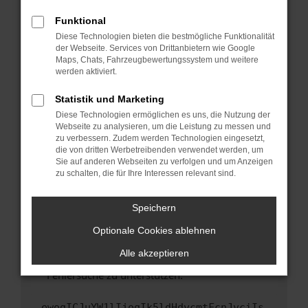
anderen Browser oder in einem privaten
Fenster?
Funktional
Starte dein Gerät neu.
Diese Technologien bieten die bestmögliche Funktionalität
der Webseite. Services von Drittanbietern wie Google
Das kann manchmal helfen, vorübergehende
Maps, Chats, Fahrzeugbewertungssystem und weitere
Probleme zu beheben.
werden aktiviert.
Stelle sicher, dass dein Browser und dein
Statistik und Marketing
Betriebssystem auf dem neuesten Stand
Diese Technologien ermöglichen es uns, die Nutzung der
sind.
Webseite zu analysieren, um die Leistung zu messen und
Veraltete Software birgt nicht nur ein
zu verbessern. Zudem werden Technologien eingesetzt,
Sicherheitsrisiko, sondern kann auch dazu
die von dritten Werbetreibenden verwendet werden, um
führen, dass bestimmte Funktionen nicht mehr
Sie auf anderen Webseiten zu verfolgen und um Anzeigen
zu schalten, die für Ihre Interessen relevant sind.
unterstützt werden.
Wende dich an den Webseitenbetreiber.
Speichern
Wenn du alle oben genannten Schritte versucht
hast, kontaktiere uns bitte. Wir werden
Optionale Cookies ablehnen
versuchen, das Problem zu beheben. Du kannst
Alle akzeptieren
uns diesen Text schicken, um uns bei der
Fehlersuche zu unterstützen:
ewogICJuYW1lIjogIk5ldHdvcmtFcnJvciIs