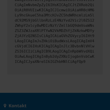
CiAgImNvbmZpZyI6IHsKICAgICJtZXRob2Qi
OiAiR0VUIiwKICAgICJ1cmwiOiAiaHR0cHM6
Ly9hcGkueC5ha3MtcHJvZC5hdWRhcmlzLm5l
dC92MS9jbGllbnRzLzE4NzYvd2Vic2l0ZS12
ZWhpY2xlcy8wMDIzNzY/ZmllbGQ9dmVoaWNs
ZSZ3ZWJzaXRlPTYwN2VkMDZhYjZkNzkwMDYy
ZjA3YzQ2NSIsCiAgICAiaGVhZGVycyI6IHt9
LAogICAgImJvZHkiOiBudWxsLAogICAgImV4
cGVjdCI6IHsKICAgICAgInJlc3BvbnNlVHlw
ZSI6ICIiCiAgICB9LAogICAgInRpbWVvdXQi
OiAwLAogICAgInByb2dyZXNzIjogbnVsbCwK
ICAgICJyaXNreSI6IGZhbHNlCiAgfQp9
Kontakt