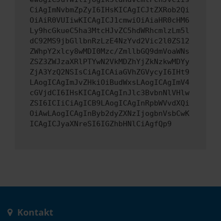
CiAgImNvbmZpZyI6IHsKICAgICJtZXRob2Qi
OiAiR0VUIiwKICAgICJ1cmwiOiAiaHR0cHM6
Ly9hcGkueC5ha3MtcHJvZC5hdWRhcmlzLm5l
dC92MS9jbGllbnRzLzE4NzYvd2Vic2l0ZS12
ZWhpY2xlcy8wMDI0Mzc/ZmllbGQ9dmVoaWNs
ZSZ3ZWJzaXRlPTYwN2VkMDZhYjZkNzkwMDYy
ZjA3YzQ2NSIsCiAgICAiaGVhZGVycyI6IHt9
LAogICAgImJvZHkiOiBudWxsLAogICAgImV4
cGVjdCI6IHsKICAgICAgInJlc3BvbnNlVHlw
ZSI6ICIiCiAgICB9LAogICAgInRpbWVvdXQi
OiAwLAogICAgInByb2dyZXNzIjogbnVsbCwK
ICAgICJyaXNreSI6IGZhbHNlCiAgfQp9
Kontakt