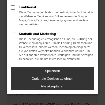
anderen Browser oder in einem privaten
Fenster?
Funktional
Starte dein Gerät neu.
Diese Technologien bieten die bestmögliche Funktionalität
der Webseite. Services von Drittanbietern wie Google
Das kann manchmal helfen, vorübergehende
Maps, Chats, Fahrzeugbewertungssystem und weitere
Probleme zu beheben.
werden aktiviert.
Stelle sicher, dass dein Browser und dein
Statistik und Marketing
Betriebssystem auf dem neuesten Stand
Diese Technologien ermöglichen es uns, die Nutzung der
sind.
Webseite zu analysieren, um die Leistung zu messen und
Veraltete Software birgt nicht nur ein
zu verbessern. Zudem werden Technologien eingesetzt,
Sicherheitsrisiko, sondern kann auch dazu
die von dritten Werbetreibenden verwendet werden, um
führen, dass bestimmte Funktionen nicht mehr
Sie auf anderen Webseiten zu verfolgen und um Anzeigen
zu schalten, die für Ihre Interessen relevant sind.
unterstützt werden.
Wende dich an den Webseitenbetreiber.
Speichern
Wenn du alle oben genannten Schritte versucht
hast, kontaktiere uns bitte. Wir werden
Optionale Cookies ablehnen
versuchen, das Problem zu beheben. Du kannst
Alle akzeptieren
uns diesen Text schicken, um uns bei der
Fehlersuche zu unterstützen:
ewogICJuYW1lIjogIk5ldHdvcmtFcnJvciIs