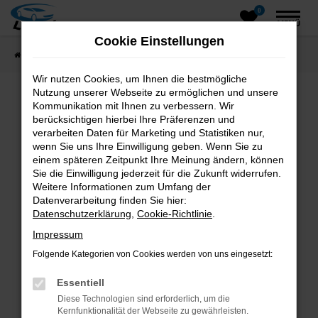
0
Zum
MENÜ
Hauptinhalt
Cookie Einstellungen
springen
Startseite
Fahrzeugangebote
Fahrzeugsuche
Wir nutzen Cookies, um Ihnen die bestmögliche
Nutzung unserer Webseite zu ermöglichen und unsere
Kommunikation mit Ihnen zu verbessern. Wir
Fehler: Network Error
berücksichtigen hierbei Ihre Präferenzen und
verarbeiten Daten für Marketing und Statistiken nur,
wenn Sie uns Ihre Einwilligung geben. Wenn Sie zu
Beim Laden ist ein Fehler aufgetreten.
einem späteren Zeitpunkt Ihre Meinung ändern, können
Hier sind ein paar Tipps, die dir helfen können:
Sie die Einwilligung jederzeit für die Zukunft widerrufen.
Weitere Informationen zum Umfang der
Überprüfe deine Firewall und deine
Datenverarbeitung finden Sie hier:
Internetverbindung.
Datenschutzerklärung
,
Cookie-Richtlinie
.
Laden andere Webseiten, zum Beispiel deine
Impressum
Suchmaschine?
Folgende Kategorien von Cookies werden von uns eingesetzt:
Prüfe deine Browsererweiterungen.
Manche Erweiterungen, wie Werbeblocker,
Essentiell
können das Laden bestimmter Seiten
Diese Technologien sind erforderlich, um die
verhindern. Funktioniert die Seite in einem
Kernfunktionalität der Webseite zu gewährleisten.