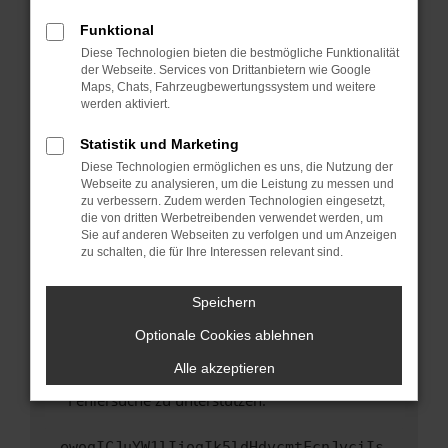
anderen Browser oder in einem privaten
Fenster?
Funktional
Starte dein Gerät neu.
Diese Technologien bieten die bestmögliche Funktionalität
der Webseite. Services von Drittanbietern wie Google
Das kann manchmal helfen, vorübergehende
Maps, Chats, Fahrzeugbewertungssystem und weitere
Probleme zu beheben.
werden aktiviert.
Stelle sicher, dass dein Browser und dein
Statistik und Marketing
Betriebssystem auf dem neuesten Stand
Diese Technologien ermöglichen es uns, die Nutzung der
sind.
Webseite zu analysieren, um die Leistung zu messen und
Veraltete Software birgt nicht nur ein
zu verbessern. Zudem werden Technologien eingesetzt,
Sicherheitsrisiko, sondern kann auch dazu
die von dritten Werbetreibenden verwendet werden, um
führen, dass bestimmte Funktionen nicht mehr
Sie auf anderen Webseiten zu verfolgen und um Anzeigen
zu schalten, die für Ihre Interessen relevant sind.
unterstützt werden.
Wende dich an den Webseitenbetreiber.
Speichern
Wenn du alle oben genannten Schritte versucht
hast, kontaktiere uns bitte. Wir werden
Optionale Cookies ablehnen
versuchen, das Problem zu beheben. Du kannst
Alle akzeptieren
uns diesen Text schicken, um uns bei der
Fehlersuche zu unterstützen:
ewogICJuYW1lIjogIk5ldHdvcmtFcnJvciIs