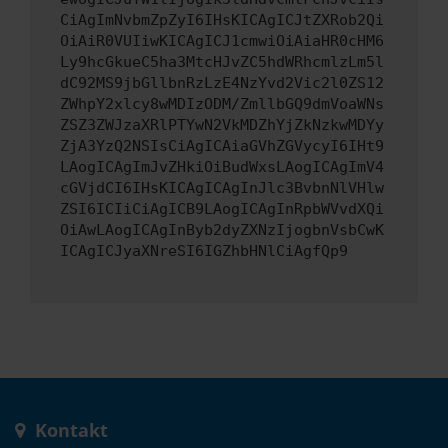
CiAgImNvbmZpZyI6IHsKICAgICJtZXRob2Qi
OiAiR0VUIiwKICAgICJ1cmwiOiAiaHR0cHM6
Ly9hcGkueC5ha3MtcHJvZC5hdWRhcmlzLm5l
dC92MS9jbGllbnRzLzE4NzYvd2Vic2l0ZS12
ZWhpY2xlcy8wMDIzODM/ZmllbGQ9dmVoaWNs
ZSZ3ZWJzaXRlPTYwN2VkMDZhYjZkNzkwMDYy
ZjA3YzQ2NSIsCiAgICAiaGVhZGVycyI6IHt9
LAogICAgImJvZHkiOiBudWxsLAogICAgImV4
cGVjdCI6IHsKICAgICAgInJlc3BvbnNlVHlw
ZSI6ICIiCiAgICB9LAogICAgInRpbWVvdXQi
OiAwLAogICAgInByb2dyZXNzIjogbnVsbCwK
ICAgICJyaXNreSI6IGZhbHNlCiAgfQp9
Kontakt