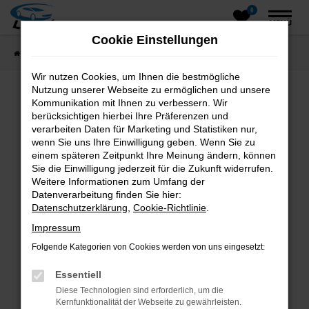
0
Zum
MENÜ
Hauptinhalt
Cookie Einstellungen
springen
Startseite
Fahrzeugangebote
Fahrzeugsuche
Wir nutzen Cookies, um Ihnen die bestmögliche
Nutzung unserer Webseite zu ermöglichen und unsere
Kommunikation mit Ihnen zu verbessern. Wir
Fehler: Network Error
berücksichtigen hierbei Ihre Präferenzen und
verarbeiten Daten für Marketing und Statistiken nur,
wenn Sie uns Ihre Einwilligung geben. Wenn Sie zu
Beim Laden ist ein Fehler aufgetreten.
einem späteren Zeitpunkt Ihre Meinung ändern, können
Hier sind ein paar Tipps, die dir helfen können:
Sie die Einwilligung jederzeit für die Zukunft widerrufen.
Weitere Informationen zum Umfang der
Überprüfe deine Firewall und deine
Datenverarbeitung finden Sie hier:
Internetverbindung.
Datenschutzerklärung
,
Cookie-Richtlinie
.
Laden andere Webseiten, zum Beispiel deine
Impressum
Suchmaschine?
Folgende Kategorien von Cookies werden von uns eingesetzt:
Prüfe deine Browsererweiterungen.
Manche Erweiterungen, wie Werbeblocker,
Essentiell
können das Laden bestimmter Seiten
Diese Technologien sind erforderlich, um die
verhindern. Funktioniert die Seite in einem
Kernfunktionalität der Webseite zu gewährleisten.