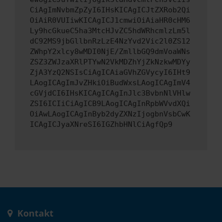
CiAgImNvbmZpZyI6IHsKICAgICJtZXRob2Qi
OiAiR0VUIiwKICAgICJ1cmwiOiAiaHR0cHM6
Ly9hcGkueC5ha3MtcHJvZC5hdWRhcmlzLm5l
dC92MS9jbGllbnRzLzE4NzYvd2Vic2l0ZS12
ZWhpY2xlcy8wMDI0NjE/ZmllbGQ9dmVoaWNs
ZSZ3ZWJzaXRlPTYwN2VkMDZhYjZkNzkwMDYy
ZjA3YzQ2NSIsCiAgICAiaGVhZGVycyI6IHt9
LAogICAgImJvZHkiOiBudWxsLAogICAgImV4
cGVjdCI6IHsKICAgICAgInJlc3BvbnNlVHlw
ZSI6ICIiCiAgICB9LAogICAgInRpbWVvdXQi
OiAwLAogICAgInByb2dyZXNzIjogbnVsbCwK
ICAgICJyaXNreSI6IGZhbHNlCiAgfQp9
Kontakt