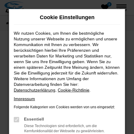
0
Zum
MENÜ
Hauptinhalt
Cookie Einstellungen
springen
Startseite
Fahrzeugangebote
Fahrzeugsuche
Wir nutzen Cookies, um Ihnen die bestmögliche
Nutzung unserer Webseite zu ermöglichen und unsere
Kommunikation mit Ihnen zu verbessern. Wir
Fehler: Network Error
berücksichtigen hierbei Ihre Präferenzen und
verarbeiten Daten für Marketing und Statistiken nur,
wenn Sie uns Ihre Einwilligung geben. Wenn Sie zu
Beim Laden ist ein Fehler aufgetreten.
einem späteren Zeitpunkt Ihre Meinung ändern, können
Hier sind ein paar Tipps, die dir helfen können:
Sie die Einwilligung jederzeit für die Zukunft widerrufen.
Weitere Informationen zum Umfang der
Überprüfe deine Firewall und deine
Datenverarbeitung finden Sie hier:
Internetverbindung.
Datenschutzerklärung
,
Cookie-Richtlinie
.
Laden andere Webseiten, zum Beispiel deine
Impressum
Suchmaschine?
Folgende Kategorien von Cookies werden von uns eingesetzt:
Prüfe deine Browsererweiterungen.
Manche Erweiterungen, wie Werbeblocker,
Essentiell
können das Laden bestimmter Seiten
Diese Technologien sind erforderlich, um die
verhindern. Funktioniert die Seite in einem
Kernfunktionalität der Webseite zu gewährleisten.