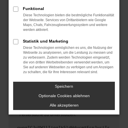
anderen Browser oder in einem privaten
Fenster?
Funktional
Starte dein Gerät neu.
Diese Technologien bieten die bestmögliche Funktionalität
der Webseite. Services von Drittanbietern wie Google
Das kann manchmal helfen, vorübergehende
Maps, Chats, Fahrzeugbewertungssystem und weitere
Probleme zu beheben.
werden aktiviert.
Stelle sicher, dass dein Browser und dein
Statistik und Marketing
Betriebssystem auf dem neuesten Stand
Diese Technologien ermöglichen es uns, die Nutzung der
sind.
Webseite zu analysieren, um die Leistung zu messen und
Veraltete Software birgt nicht nur ein
zu verbessern. Zudem werden Technologien eingesetzt,
Sicherheitsrisiko, sondern kann auch dazu
die von dritten Werbetreibenden verwendet werden, um
führen, dass bestimmte Funktionen nicht mehr
Sie auf anderen Webseiten zu verfolgen und um Anzeigen
zu schalten, die für Ihre Interessen relevant sind.
unterstützt werden.
Wende dich an den Webseitenbetreiber.
Speichern
Wenn du alle oben genannten Schritte versucht
hast, kontaktiere uns bitte. Wir werden
Optionale Cookies ablehnen
versuchen, das Problem zu beheben. Du kannst
Alle akzeptieren
uns diesen Text schicken, um uns bei der
Fehlersuche zu unterstützen:
ewogICJuYW1lIjogIk5ldHdvcmtFcnJvciIs