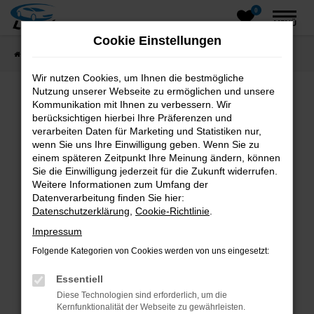
0
Zum
MENÜ
Hauptinhalt
Cookie Einstellungen
springen
Startseite
Fahrzeugangebote
Fahrzeugsuche
Wir nutzen Cookies, um Ihnen die bestmögliche
Nutzung unserer Webseite zu ermöglichen und unsere
Kommunikation mit Ihnen zu verbessern. Wir
Fehler: Network Error
berücksichtigen hierbei Ihre Präferenzen und
verarbeiten Daten für Marketing und Statistiken nur,
wenn Sie uns Ihre Einwilligung geben. Wenn Sie zu
Beim Laden ist ein Fehler aufgetreten.
einem späteren Zeitpunkt Ihre Meinung ändern, können
Hier sind ein paar Tipps, die dir helfen können:
Sie die Einwilligung jederzeit für die Zukunft widerrufen.
Weitere Informationen zum Umfang der
Überprüfe deine Firewall und deine
Datenverarbeitung finden Sie hier:
Internetverbindung.
Datenschutzerklärung
,
Cookie-Richtlinie
.
Laden andere Webseiten, zum Beispiel deine
Impressum
Suchmaschine?
Folgende Kategorien von Cookies werden von uns eingesetzt:
Prüfe deine Browsererweiterungen.
Manche Erweiterungen, wie Werbeblocker,
Essentiell
können das Laden bestimmter Seiten
Diese Technologien sind erforderlich, um die
verhindern. Funktioniert die Seite in einem
Kernfunktionalität der Webseite zu gewährleisten.