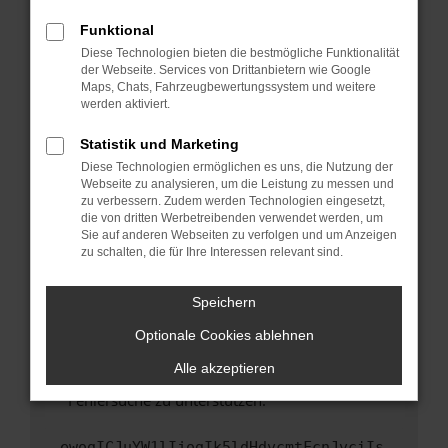
anderen Browser oder in einem privaten
Fenster?
Funktional
Starte dein Gerät neu.
Diese Technologien bieten die bestmögliche Funktionalität
der Webseite. Services von Drittanbietern wie Google
Das kann manchmal helfen, vorübergehende
Maps, Chats, Fahrzeugbewertungssystem und weitere
Probleme zu beheben.
werden aktiviert.
Stelle sicher, dass dein Browser und dein
Statistik und Marketing
Betriebssystem auf dem neuesten Stand
Diese Technologien ermöglichen es uns, die Nutzung der
sind.
Webseite zu analysieren, um die Leistung zu messen und
Veraltete Software birgt nicht nur ein
zu verbessern. Zudem werden Technologien eingesetzt,
Sicherheitsrisiko, sondern kann auch dazu
die von dritten Werbetreibenden verwendet werden, um
führen, dass bestimmte Funktionen nicht mehr
Sie auf anderen Webseiten zu verfolgen und um Anzeigen
zu schalten, die für Ihre Interessen relevant sind.
unterstützt werden.
Wende dich an den Webseitenbetreiber.
Speichern
Wenn du alle oben genannten Schritte versucht
hast, kontaktiere uns bitte. Wir werden
Optionale Cookies ablehnen
versuchen, das Problem zu beheben. Du kannst
Alle akzeptieren
uns diesen Text schicken, um uns bei der
Fehlersuche zu unterstützen:
ewogICJuYW1lIjogIk5ldHdvcmtFcnJvciIs