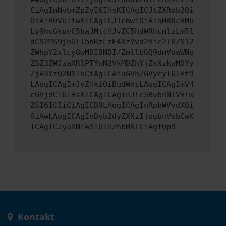
CiAgImNvbmZpZyI6IHsKICAgICJtZXRob2Qi
OiAiR0VUIiwKICAgICJ1cmwiOiAiaHR0cHM6
Ly9hcGkueC5ha3MtcHJvZC5hdWRhcmlzLm5l
dC92MS9jbGllbnRzLzE4NzYvd2Vic2l0ZS12
ZWhpY2xlcy8wMDI0NDI/ZmllbGQ9dmVoaWNs
ZSZ3ZWJzaXRlPTYwN2VkMDZhYjZkNzkwMDYy
ZjA3YzQ2NSIsCiAgICAiaGVhZGVycyI6IHt9
LAogICAgImJvZHkiOiBudWxsLAogICAgImV4
cGVjdCI6IHsKICAgICAgInJlc3BvbnNlVHlw
ZSI6ICIiCiAgICB9LAogICAgInRpbWVvdXQi
OiAwLAogICAgInByb2dyZXNzIjogbnVsbCwK
ICAgICJyaXNreSI6IGZhbHNlCiAgfQp9
Kontakt