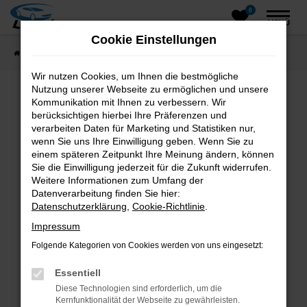
0
Zum
MENÜ
Hauptinhalt
Cookie Einstellungen
springen
Startseite
Fahrzeugangebote
Fahrzeugsuche
Wir nutzen Cookies, um Ihnen die bestmögliche
Nutzung unserer Webseite zu ermöglichen und unsere
Kommunikation mit Ihnen zu verbessern. Wir
Fehler: Network Error
berücksichtigen hierbei Ihre Präferenzen und
verarbeiten Daten für Marketing und Statistiken nur,
wenn Sie uns Ihre Einwilligung geben. Wenn Sie zu
Beim Laden ist ein Fehler aufgetreten.
einem späteren Zeitpunkt Ihre Meinung ändern, können
Hier sind ein paar Tipps, die dir helfen können:
Sie die Einwilligung jederzeit für die Zukunft widerrufen.
Weitere Informationen zum Umfang der
Überprüfe deine Firewall und deine
Datenverarbeitung finden Sie hier:
Internetverbindung.
Datenschutzerklärung
,
Cookie-Richtlinie
.
Laden andere Webseiten, zum Beispiel deine
Impressum
Suchmaschine?
Folgende Kategorien von Cookies werden von uns eingesetzt:
Prüfe deine Browsererweiterungen.
Manche Erweiterungen, wie Werbeblocker,
Essentiell
können das Laden bestimmter Seiten
Diese Technologien sind erforderlich, um die
verhindern. Funktioniert die Seite in einem
Kernfunktionalität der Webseite zu gewährleisten.