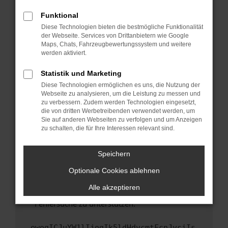
anderen Browser oder in einem privaten
Fenster?
Funktional
Starte dein Gerät neu.
Diese Technologien bieten die bestmögliche Funktionalität
der Webseite. Services von Drittanbietern wie Google
Das kann manchmal helfen, vorübergehende
Maps, Chats, Fahrzeugbewertungssystem und weitere
Probleme zu beheben.
werden aktiviert.
Stelle sicher, dass dein Browser und dein
Statistik und Marketing
Betriebssystem auf dem neuesten Stand
Diese Technologien ermöglichen es uns, die Nutzung der
sind.
Webseite zu analysieren, um die Leistung zu messen und
Veraltete Software birgt nicht nur ein
zu verbessern. Zudem werden Technologien eingesetzt,
Sicherheitsrisiko, sondern kann auch dazu
die von dritten Werbetreibenden verwendet werden, um
führen, dass bestimmte Funktionen nicht mehr
Sie auf anderen Webseiten zu verfolgen und um Anzeigen
zu schalten, die für Ihre Interessen relevant sind.
unterstützt werden.
Wende dich an den Webseitenbetreiber.
Speichern
Wenn du alle oben genannten Schritte versucht
hast, kontaktiere uns bitte. Wir werden
Optionale Cookies ablehnen
versuchen, das Problem zu beheben. Du kannst
Alle akzeptieren
uns diesen Text schicken, um uns bei der
Fehlersuche zu unterstützen:
ewogICJuYW1lIjogIk5ldHdvcmtFcnJvciIs