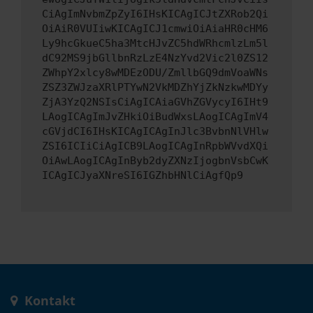
CiAgImNvbmZpZyI6IHsKICAgICJtZXRob2Qi
OiAiR0VUIiwKICAgICJ1cmwiOiAiaHR0cHM6
Ly9hcGkueC5ha3MtcHJvZC5hdWRhcmlzLm5l
dC92MS9jbGllbnRzLzE4NzYvd2Vic2l0ZS12
ZWhpY2xlcy8wMDEzODU/ZmllbGQ9dmVoaWNs
ZSZ3ZWJzaXRlPTYwN2VkMDZhYjZkNzkwMDYy
ZjA3YzQ2NSIsCiAgICAiaGVhZGVycyI6IHt9
LAogICAgImJvZHkiOiBudWxsLAogICAgImV4
cGVjdCI6IHsKICAgICAgInJlc3BvbnNlVHlw
ZSI6ICIiCiAgICB9LAogICAgInRpbWVvdXQi
OiAwLAogICAgInByb2dyZXNzIjogbnVsbCwK
ICAgICJyaXNreSI6IGZhbHNlCiAgfQp9
Kontakt