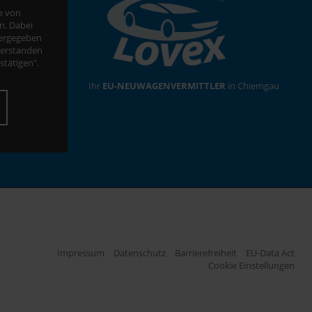
te von
n. Dabei
tergegeben
verstanden
estätigen".
Ihr
EU-NEUWAGENVERMITTLER
in Chiemgau
Impressum
Datenschutz
Barrierefreiheit
EU-Data Act
Cookie Einstellungen