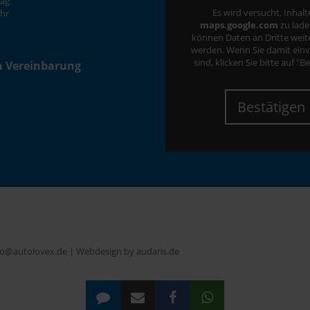
ag:
Es wird versucht, Inhal
Uhr
maps.google.com
zu lade
können Daten an Dritte wei
werden. Wenn Sie damit ein
sind, klicken Sie bitte auf "B
h Vereinbarung
Bestätigen
nfo@autolovex.de |
Webdesign by audaris.de