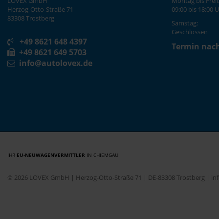
LOVEX GmbH
Montag bis Freit
Herzog-Otto-Straße 71
09:00 bis 18:00 
83308 Trostberg
Samstag:
Geschlossen
+49 8621 648 4397
Termin nac
+49 8621 649 5703
info@autolovex.de
IHR
EU-NEUWAGENVERMITTLER
IN CHIEMGAU
© 2026 LOVEX GmbH | Herzog-Otto-Straße 71 | DE-83308 Trostberg | i