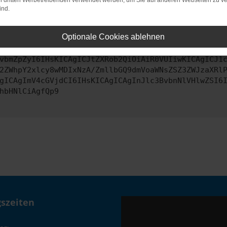
on dritten Werbetreibenden verwendet werden, um Sie auf anderen Webseiten zu ve
ind.
ontaktiere uns bitte. Wir werden versuchen, das Problem zu behe
Optionale Cookies ablehnen
vbmZpZyI6IHsKICAgICJtZXRob2QiOiAiR0VUIiwKICAgICJ1
2ZWhpY2xlcy8wMDIxNzA/ZmllbGQ9dmVoaWNsZSZ3ZWJzaXRl
gICAgImV4cGVjdCI6IHsKICAgICAgInJlc3BvbnNlVHlwZSI6
hbHNlCiAgfQp9
szeiten