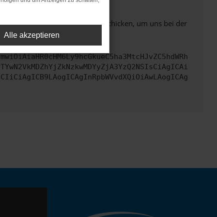
rfolgen und um Anzeigen zu schalten,
ben. Du kannst uns diesen Text schicken, um uns bei der
Alle akzeptieren
cmwiOiAiaHR0cHM6Ly9hcGkueC5ha3MtcHJvZC5hdWRh
PTYwN2VkMDZhYjZkNzkwMDYyZjA3YzQ2NSIsCiAgICAi
ICIiCiAgICB9LAogICAgInRpbWVvdXQiOiAwLAogICAg