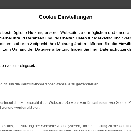
Cookie Einstellungen
ie bestmögliche Nutzung unserer Webseite zu ermöglichen und unsere
hierbei Ihre Präferenzen und verarbeiten Daten für Marketing und Stati
einem späteren Zeitpunkt Ihre Meinung ändern, können Sie die Einwillig
en zum Umfang der Datenverarbeitung finden Sie hier:
Datenschutzerkl
en von uns eingesetzt:
indung.
hine?
rlich, um die Kernfunktionalität der Webseite zu gewährleisten.
aden bestimmter Seiten verhindern. Funktioniert die Seite in e
estmögliche Funktionalität der Webseite. Services von Drittanbietern wie Google 
eitere werden aktiviert.
 zu beheben.
bssystem auf dem neuesten Stand sind.
 es uns, die Nutzung der Webseite zu analysieren, um die Leistung zu messen u
ko, sondern kann auch dazu führen, dass bestimmte Funktionen nic