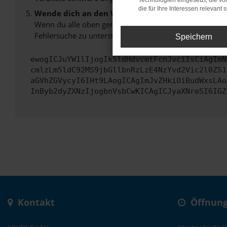
Technologien eingesetzt, die v
die für Ihre Interessen relevant s
Wende dich an den Webseitenbetreiber.
Wenn du alle oben genannten Schritte versucht hast, k
Fehlersuche zu unterstützen:
Speichern
ewogICJuYW1lIjogIk5ldHdvcmtFcnJvciIsCiAgImN
cmlzLm5ldC92MS9jbGllbnRzLzE4NzYvd2Vic2l0ZS1
aGVhZGVycyI6IHt9LAogICAgImJvZHkiOiBudWxsLAo
InByb2dyZXNzIjogbnVsbCwKICAgICJyaXNreSI6IGZ
Kontakt
Öffnung