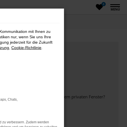
0
MENÜ
 Kommunikation mit Ihnen zu
stiken nur, wenn Sie uns Ihre
ung jederzeit für die Zukunft
ärung
,
Cookie-Richtlinie
.
inem anderen Browser oder in einem privaten Fenster?
Maps, Chats,
nd zu verbessern. Zudem werden
ht mehr unterstützt werden.